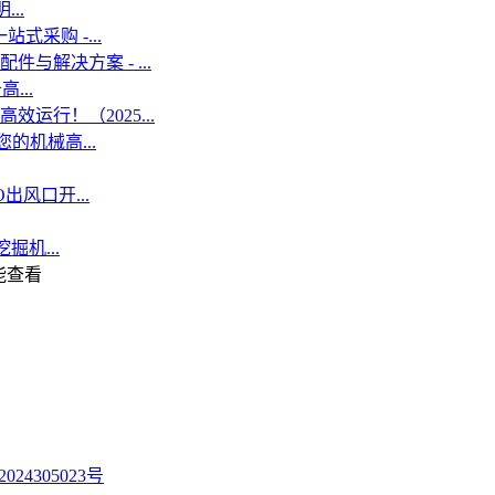
..
式采购 -...
解决方案 - ...
...
行！（2025...
的机械高...
出风口开...
掘机...
才能查看
024305023号