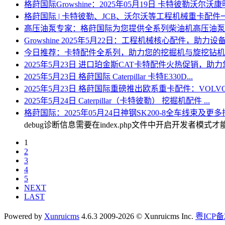
格莳国际Growshine：2025年05月19日 卡特彼勒沃尔沃康明.
格莳国际 | 卡特彼勒、JCB、沃尔沃等工程机械重卡配件一站
高压油泵专家：格莳国际为您提供全系列柴油机高压油泵配件与
Growshine 2025年5月22日：工程机械核心配件，助力设备高
今日推荐：卡特配件全系列，助力您的挖掘机与旋挖钻机高效运
2025年5月23日 进口珀金斯CAT卡特配件火热促销，助力您
2025年5月23日 格莳国际 Caterpillar 卡特E330D...
2025年5月23日 格莳国际重磅推出欧系重卡配件：VOLVO
2025年5月24日 Caterpillar（卡特彼勒） 挖掘机配件 ...
格莳国际：2025年05月24日神钢SK200-8全车线束及更多挖
debug诊断信息需要在index.php文件中开启开发者模式
1
2
3
4
5
NEXT
LAST
Powered by
Xunruicms
4.6.3 2009-2026 © Xunruicms Inc.
粤ICP备2