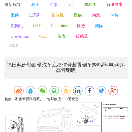
最新标签：
高压
油泵
5月
2025年
解决方案
配件
全系列
柴油机
提供
为您
卡特
挖掘机
CAT
Cummins
格莳
国际
Growshine
VDO
仪表
传感器
点击量：
福田戴姆勒欧曼汽车底盘信号装置倒车蜂鸣器-电喇叭-
高音喇叭
包邮（不含新疆和西藏）：
包邮
物流：
中通快递